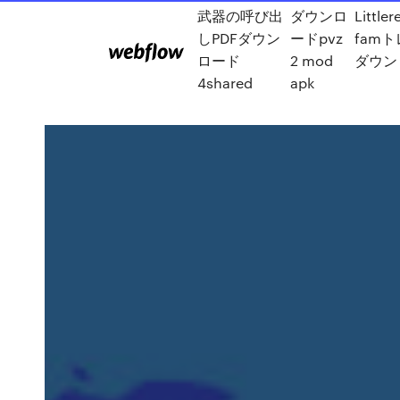
武器の呼び出
ダウンロ
Littler
しPDFダウン
ードpvz
fam
ロード
2 mod
ダウン
4shared
apk