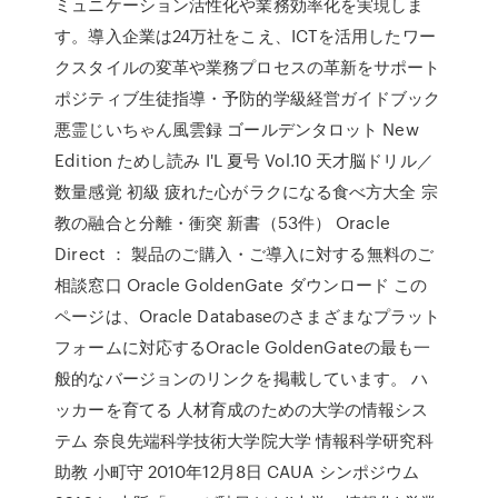
ミュニケーション活性化や業務効率化を実現しま
す。導入企業は24万社をこえ、ICTを活用したワー
クスタイルの変革や業務プロセスの革新をサポート
ポジティブ生徒指導・予防的学級経営ガイドブック
悪霊じいちゃん風雲録 ゴールデンタロット New
Edition ためし読み I'L 夏号 Vol.10 天才脳ドリル／
数量感覚 初級 疲れた心がラクになる食べ方大全 宗
教の融合と分離・衝突 新書（53件） Oracle
Direct ： 製品のご購入・ご導入に対する無料のご
相談窓口 Oracle GoldenGate ダウンロード この
ページは、Oracle Databaseのさまざまなプラット
フォームに対応するOracle GoldenGateの最も一
般的なバージョンのリンクを掲載しています。 ハ
ッカーを育てる 人材育成のための大学の情報シス
テム 奈良先端科学技術大学院大学 情報科学研究科
助教 小町守 2010年12月8日 CAUA シンポジウム