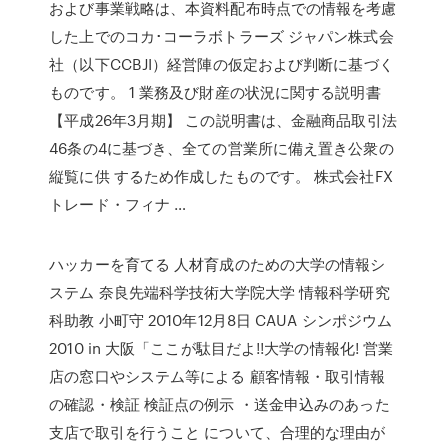
および事業戦略は、本資料配布時点での情報を考慮
した上でのコカ･コーラボトラーズ ジャパン株式会
社（以下CCBJI）経営陣の仮定および判断に基づく
ものです。 1 業務及び財産の状況に関する説明書
【平成26年3月期】 この説明書は、金融商品取引法
46条の4に基づき、全ての営業所に備え置き公衆の
縦覧に供 するため作成したものです。 株式会社FX
トレード・フィナ …
ハッカーを育てる 人材育成のための大学の情報シ
ステム 奈良先端科学技術大学院大学 情報科学研究
科助教 小町守 2010年12月8日 CAUA シンポジウム
2010 in 大阪「ここが駄目だよ!!大学の情報化! 営業
店の窓口やシステム等による 顧客情報・取引情報
の確認・検証 検証点の例示 ・送金申込みのあった
支店で取引を行うこと について、合理的な理由が