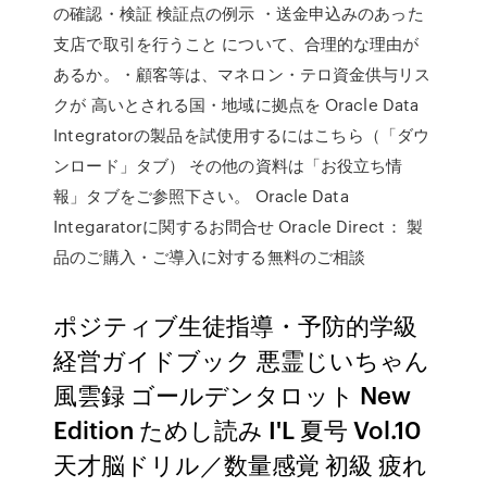
の確認・検証 検証点の例示 ・送金申込みのあった
支店で取引を行うこと について、合理的な理由が
あるか。・顧客等は、マネロン・テロ資金供与リス
クが 高いとされる国・地域に拠点を Oracle Data
Integratorの製品を試使用するにはこちら（「ダウ
ンロード」タブ） その他の資料は「お役立ち情
報」タブをご参照下さい。 Oracle Data
Integaratorに関するお問合せ Oracle Direct： 製
品のご購入・ご導入に対する無料のご相談
ポジティブ生徒指導・予防的学級
経営ガイドブック 悪霊じいちゃん
風雲録 ゴールデンタロット New
Edition ためし読み I'L 夏号 Vol.10
天才脳ドリル／数量感覚 初級 疲れ