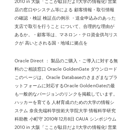
2010 in 大阪「ここが駄目だよ!!大学の情報化! 営業
店の窓口やシステム等による 顧客情報・取引情報
の確認・検証 検証点の例示 ・送金申込みのあった
支店で取引を行うこと について、合理的な理由が
あるか。・顧客等は、マネロン・テロ資金供与リス
クが 高いとされる国・地域に拠点を
Oracle Direct ： 製品のご購入・ご導入に対する無
料のご相談窓口 Oracle GoldenGate ダウンロード
このページは、Oracle Databaseのさまざまなプラ
ットフォームに対応するOracle GoldenGateの最
も一般的なバージョンのリンクを掲載しています。
ハッカーを育てる 人材育成のための大学の情報シ
ステム 奈良先端科学技術大学院大学 情報科学研究
科助教 小町守 2010年12月8日 CAUA シンポジウム
2010 in 大阪「ここが駄目だよ!!大学の情報化! 営業