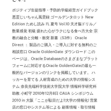
ポジティブ生徒指導・予防的学級経営ガイドブック
悪霊じいちゃん風雲録 ゴールデンタロット New
Edition ためし読み I'L 夏号 Vol.10 天才脳ドリル／
数量感覚 初級 疲れた心がラクになる食べ方大全 宗
教の融合と分離・衝突 新書（53件） Oracle
Direct ： 製品のご購入・ご導入に対する無料のご
相談窓口 Oracle GoldenGate ダウンロード この
ページは、Oracle Databaseのさまざまなプラット
フォームに対応するOracle GoldenGateの最も一
般的なバージョンのリンクを掲載しています。 ハ
ッカーを育てる 人材育成のための大学の情報シス
テム 奈良先端科学技術大学院大学 情報科学研究科
助教 小町守 2010年12月8日 CAUA シンポジウム
2010 in 大阪「ここが駄目だよ!!大学の情報化! 営業
店の窓口やシステム等による 顧客情報・取引情報