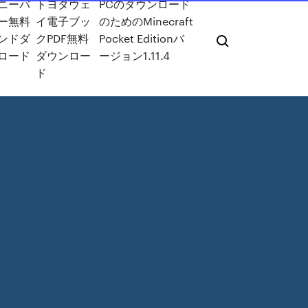
ニーバ
トヨタウェ
PCのダウンロード
ー無料
イ電子ブッ
のためのMinecraft
ンドダ
クPDF無料
Pocket Editionバ
ロード
ダウンロー
ージョン1.11.4
ド